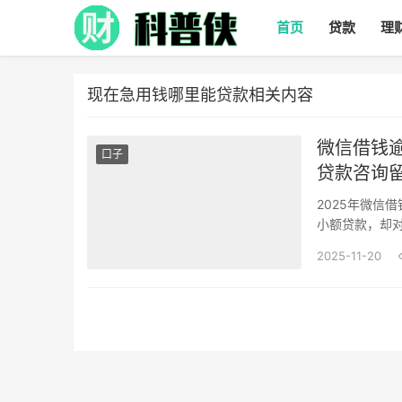
首页
贷款
理
现在急用钱哪里能贷款相关内容
微信借钱逾
口子
贷款咨询
2025年微信
小额贷款，却
理十款正规平
2025-11-20
转影响信用评··