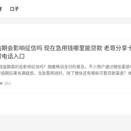
财
口子
期会影响征信吗 现在急用钱哪里能贷款 老哥分享
留电话入口
借钱逾期真的会影响征信吗？随着移动支付的普及，不少用户通过微信渠道
对逾期后果充满疑虑。当急需用钱时，除了微信还有哪些可靠贷款渠道？
台咨询入口，并解答：第三方借贷平台审核标准是否变严格？如何避免因
362
·