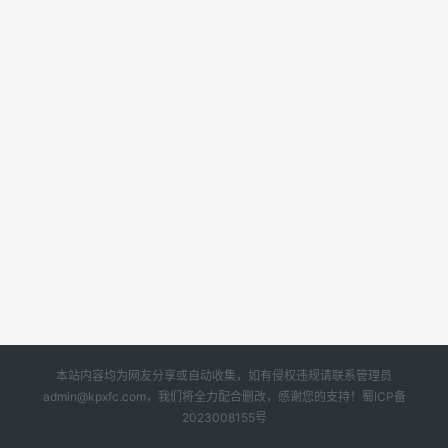
本站内容均为网友分享或自动收集，如有侵权违规请联系管理员
admin@kpxfc.com，我们将全力配合删改，感谢您的支持！
蜀ICP备
2023008155号