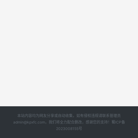
本站内容均为网友分享或自动收集，如有侵权违规请联系管理员
admin@kpxfc.com，我们将全力配合删改，感谢您的支持！
蜀ICP备
2023008155号