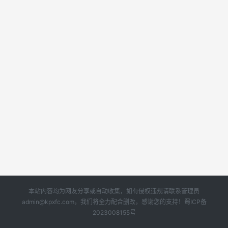
本站内容均为网友分享或自动收集，如有侵权违规请联系管理员
admin@kpxfc.com，我们将全力配合删改，感谢您的支持！
蜀ICP备
2023008155号