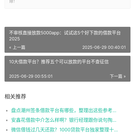
除！
不审核直接放款5000app：试试这5个好下款的借款平台
2025
« 上一篇
2025-06-29 00:40:01
10大借款平台？推荐五个可以放款的平台不查征信
2025-06-29 00:55:01
下一篇 »
相关推荐
盘点潮州签条借款平台有哪些，整理出这些参考渠道
安鑫花借款中介怎么样啊？银行经理跟你说句掏心窝子的话
微信借钱过几天还款？1000贷款平台独家整理十款征信评分不足也能贷款的平台