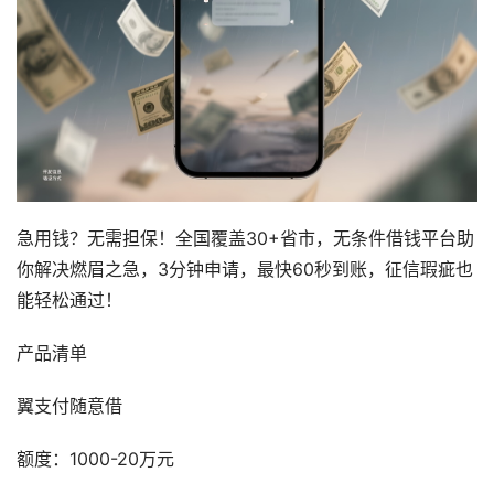
急用钱？无需担保！全国覆盖30+省市，无条件借钱平台助
你解决燃眉之急，3分钟申请，最快60秒到账，征信瑕疵也
能轻松通过！
产品清单
翼支付随意借
额度：1000-20万元