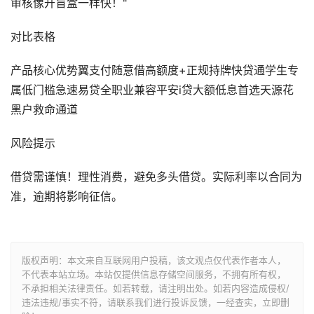
审核像开盲盒一样快！"
对比表格
产品核心优势翼支付随意借高额度+正规持牌快贷通学生专
属低门槛急速易贷全职业兼容平安i贷大额低息首选天源花
黑户救命通道
风险提示
借贷需谨慎！理性消费，避免多头借贷。实际利率以合同为
准，逾期将影响征信。
版权声明：本文来自互联网用户投稿，该文观点仅代表作者本人，
不代表本站立场。本站仅提供信息存储空间服务，不拥有所有权，
不承担相关法律责任。如若转载，请注明出处。如若内容造成侵权/
违法违规/事实不符，请联系我们进行投诉反馈，一经查实，立即删