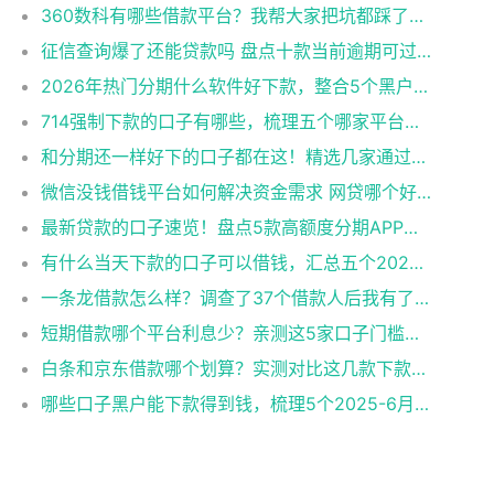
360数科有哪些借款平台？我帮大家把坑都踩了一遍
征信查询爆了还能贷款吗 盘点十款当前逾期可过的网贷口子
2026年热门分期什么软件好下款，整合5个黑户成功获取大额贷款的口子
714强制下款的口子有哪些，梳理五个哪家平台黑户可以借钱
和分期还一样好下的口子都在这！精选几家通过率高、下款快的实用平台
微信没钱借钱平台如何解决资金需求 网贷哪个好下款推荐十款私人加微信借钱2万元渠道
最新贷款的口子速览！盘点5款高额度分期APP，资金周转别错过
有什么当天下款的口子可以借钱，汇总五个2025-6月专门给黑户放款的平台及征信呆账相关
一条龙借款怎么样？调查了37个借款人后我有了答案
短期借款哪个平台利息少？亲测这5家口子门槛低到离谱
白条和京东借款哪个划算？实测对比这几款下款快的
哪些口子黑户能下款得到钱，梳理5个2025-6月不看综合评分的贷款平台